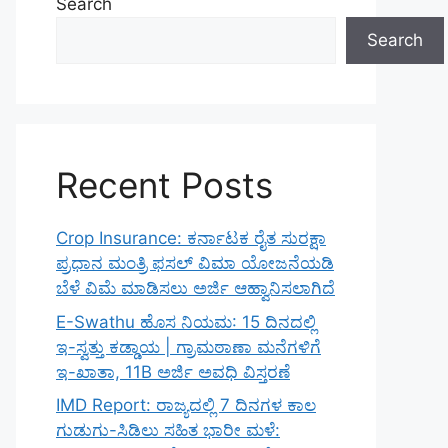
Search
Search
Recent Posts
Crop Insurance: ಕರ್ನಾಟಕ ರೈತ ಸುರಕ್ಷಾ
ಪ್ರಧಾನ ಮಂತ್ರಿ ಫಸಲ್ ವಿಮಾ ಯೋಜನೆಯಡಿ
ಬೆಳೆ ವಿಮೆ ಮಾಡಿಸಲು ಅರ್ಜಿ ಆಹ್ವಾನಿಸಲಾಗಿದೆ
E-Swathu ಹೊಸ ನಿಯಮ: 15 ದಿನದಲ್ಲಿ
ಇ-ಸ್ವತ್ತು ಕಡ್ಡಾಯ | ಗ್ರಾಮಠಾಣಾ ಮನೆಗಳಿಗೆ
ಇ-ಖಾತಾ, 11B ಅರ್ಜಿ ಅವಧಿ ವಿಸ್ತರಣೆ
IMD Report: ರಾಜ್ಯದಲ್ಲಿ 7 ದಿನಗಳ ಕಾಲ
ಗುಡುಗು-ಸಿಡಿಲು ಸಹಿತ ಭಾರೀ ಮಳೆ: