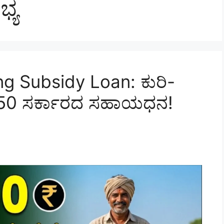
್ಯ
g Subsidy Loan: ಕುರಿ-
,750 ಸರ್ಕಾರದ ಸಹಾಯಧನ!