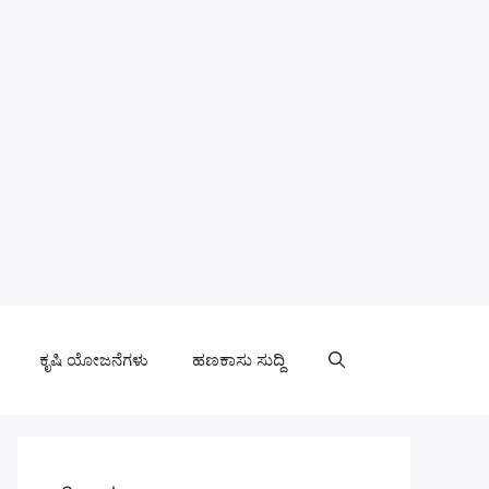
ಕೃಷಿ ಯೋಜನೆಗಳು
ಹಣಕಾಸು ಸುದ್ದಿ