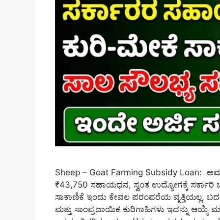
Sheep – Goat Farming Subsidy Loan: ಅಮೃತ ಸ
₹43,750 ಸಹಾಯಧನ, ಸ್ವಂತ ಉದ್ಯೋಗಕ್ಕೆ ಸರ್ಕಾರಿ ಬೆ
ಸಾಕಾಣಿಕೆ ಇಂದು ಕೇವಲ ಪರಂಪರೆಯ ವೃತ್ತಿಯಲ್ಲ, ಬ
ಮತ್ತು ಸಾಂಪ್ರದಾಯಿಕ ಕುರಿಗಾಹಿಗಳು ಇದನ್ನು ಆಯ್ಕೆ 