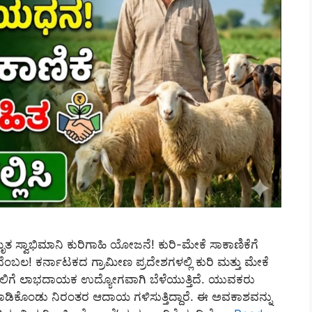
್ವಾಭಿಮಾನಿ ಕುರಿಗಾಹಿ ಯೋಜನೆ! ಕುರಿ-ಮೇಕೆ ಸಾಕಾಣಿಕೆಗೆ
ಂಬಲ! ಕರ್ನಾಟಕದ ಗ್ರಾಮೀಣ ಪ್ರದೇಶಗಳಲ್ಲಿ ಕುರಿ ಮತ್ತು ಮೇಕೆ
ದಲಿಗೆ ಲಾಭದಾಯಕ ಉದ್ಯೋಗವಾಗಿ ಬೆಳೆಯುತ್ತಿದೆ. ಯುವಕರು
ಮಾಡಿಕೊಂಡು ನಿರಂತರ ಆದಾಯ ಗಳಿಸುತ್ತಿದ್ದಾರೆ. ಈ ಅವಕಾಶವನ್ನು