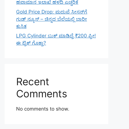
ಹವಾಮಾನ ಇಲಾಖೆ ಹಳದಿ ಎಚ್ಚರಿಕೆ
Gold Price Drop: ಮದುವೆ ಸೀಸನ್‌ಗೆ
ಗುಡ್ ನ್ಯೂಸ್ – ಚಿನ್ನದ ಬೆಲೆಯಲ್ಲಿ ಭಾರೀ
ಕುಸಿತ
LPG Cylinder ಬುಕ್ ಮಾಡಿದ್ರೆ ₹200 ಫ್ರೀ!
ಈ ಟ್ರಿಕ್ ಗೊತ್ತಾ?
Recent
Comments
No comments to show.