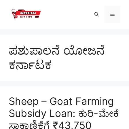
Skip
to
Menu
content
ಪಶುಪಾಲನೆ ಯೋಜನೆ
ಕರ್ನಾಟಕ
Sheep – Goat Farming
Subsidy Loan: ಕುರಿ-ಮೇಕೆ
ಸಾಕಾಣಿಕೆಗೆ ₹43,750