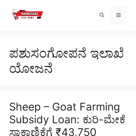
Skip
to
Menu
content
ಪಶುಸಂಗೋಪನೆ ಇಲಾಖೆ
ಯೋಜನೆ
Sheep – Goat Farming
Subsidy Loan: ಕುರಿ-ಮೇಕೆ
ಸಾಕಾಣಿಕೆಗೆ ₹43,750