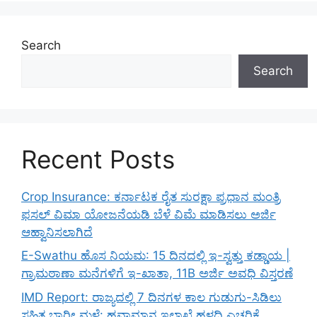
Search
Search
Recent Posts
Crop Insurance: ಕರ್ನಾಟಕ ರೈತ ಸುರಕ್ಷಾ ಪ್ರಧಾನ ಮಂತ್ರಿ
ಫಸಲ್ ವಿಮಾ ಯೋಜನೆಯಡಿ ಬೆಳೆ ವಿಮೆ ಮಾಡಿಸಲು ಅರ್ಜಿ
ಆಹ್ವಾನಿಸಲಾಗಿದೆ
E-Swathu ಹೊಸ ನಿಯಮ: 15 ದಿನದಲ್ಲಿ ಇ-ಸ್ವತ್ತು ಕಡ್ಡಾಯ |
ಗ್ರಾಮಠಾಣಾ ಮನೆಗಳಿಗೆ ಇ-ಖಾತಾ, 11B ಅರ್ಜಿ ಅವಧಿ ವಿಸ್ತರಣೆ
IMD Report: ರಾಜ್ಯದಲ್ಲಿ 7 ದಿನಗಳ ಕಾಲ ಗುಡುಗು-ಸಿಡಿಲು
ಸಹಿತ ಭಾರೀ ಮಳೆ: ಹವಾಮಾನ ಇಲಾಖೆ ಹಳದಿ ಎಚ್ಚರಿಕೆ