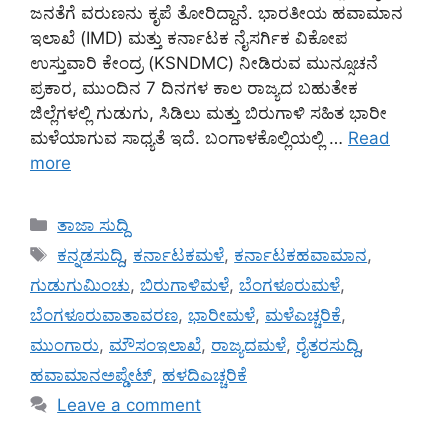
ಜನತೆಗೆ ವರುಣನು ಕೃಪೆ ತೋರಿದ್ದಾನೆ. ಭಾರತೀಯ ಹವಾಮಾನ
ಇಲಾಖೆ (IMD) ಮತ್ತು ಕರ್ನಾಟಕ ನೈಸರ್ಗಿಕ ವಿಕೋಪ
ಉಸ್ತುವಾರಿ ಕೇಂದ್ರ (KSNDMC) ನೀಡಿರುವ ಮುನ್ಸೂಚನೆ
ಪ್ರಕಾರ, ಮುಂದಿನ 7 ದಿನಗಳ ಕಾಲ ರಾಜ್ಯದ ಬಹುತೇಕ
ಜಿಲ್ಲೆಗಳಲ್ಲಿ ಗುಡುಗು, ಸಿಡಿಲು ಮತ್ತು ಬಿರುಗಾಳಿ ಸಹಿತ ಭಾರೀ
ಮಳೆಯಾಗುವ ಸಾಧ್ಯತೆ ಇದೆ. ಬಂಗಾಳಕೊಲ್ಲಿಯಲ್ಲಿ …
Read
more
Categories
ತಾಜಾ ಸುದ್ದಿ
Tags
ಕನ್ನಡಸುದ್ದಿ
,
ಕರ್ನಾಟಕಮಳೆ
,
ಕರ್ನಾಟಕಹವಾಮಾನ
,
ಗುಡುಗುಮಿಂಚು
,
ಬಿರುಗಾಳಿಮಳೆ
,
ಬೆಂಗಳೂರುಮಳೆ
,
ಬೆಂಗಳೂರುವಾತಾವರಣ
,
ಭಾರೀಮಳೆ
,
ಮಳೆಎಚ್ಚರಿಕೆ
,
ಮುಂಗಾರು
,
ಮೌಸಂಇಲಾಖೆ
,
ರಾಜ್ಯದಮಳೆ
,
ರೈತರಸುದ್ದಿ
,
ಹವಾಮಾನಅಪ್ಡೇಟ್
,
ಹಳದಿಎಚ್ಚರಿಕೆ
Leave a comment