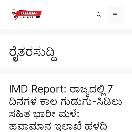
Skip
to
Menu
content
ರೈತರಸುದ್ದಿ
IMD Report: ರಾಜ್ಯದಲ್ಲಿ 7
ದಿನಗಳ ಕಾಲ ಗುಡುಗು-ಸಿಡಿಲು
ಸಹಿತ ಭಾರೀ ಮಳೆ:
ಹವಾಮಾನ ಇಲಾಖೆ ಹಳದಿ