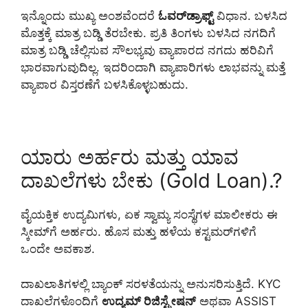
ಇನ್ನೊಂದು ಮುಖ್ಯ ಅಂಶವೆಂದರೆ
ಓವರ್‌ಡ್ರಾಫ್ಟ್
ವಿಧಾನ. ಬಳಸಿದ
ಮೊತ್ತಕ್ಕೆ ಮಾತ್ರ ಬಡ್ಡಿ ತೆರಬೇಕು. ಪ್ರತಿ ತಿಂಗಳು ಬಳಸಿದ ನಗದಿಗೆ
ಮಾತ್ರ ಬಡ್ಡಿ ಚೆಲ್ಲಿಸುವ ಸೌಲಭ್ಯವು ವ್ಯಾಪಾರದ ನಗದು ಹರಿವಿಗೆ
ಭಾರವಾಗುವುದಿಲ್ಲ. ಇದರಿಂದಾಗಿ ವ್ಯಾಪಾರಿಗಳು ಲಾಭವನ್ನು ಮತ್ತೆ
ವ್ಯಾಪಾರ ವಿಸ್ತರಣೆಗೆ ಬಳಸಿಕೊಳ್ಳಬಹುದು.
ಯಾರು ಅರ್ಹರು ಮತ್ತು ಯಾವ
ದಾಖಲೆಗಳು ಬೇಕು (Gold Loan).?
ವೈಯಕ್ತಿಕ ಉದ್ಯಮಿಗಳು, ಏಕ ಸ್ವಾಮ್ಯ ಸಂಸ್ಥೆಗಳ ಮಾಲೀಕರು ಈ
ಸ್ಕೀಮ್‌ಗೆ ಅರ್ಹರು. ಹೊಸ ಮತ್ತು ಹಳೆಯ ಕಸ್ಟಮರ್‌ಗಳಿಗೆ
ಒಂದೇ ಅವಕಾಶ.
ದಾಖಲಾತಿಗಳಲ್ಲಿ ಬ್ಯಾಂಕ್ ಸರಳತೆಯನ್ನು ಅನುಸರಿಸುತ್ತಿದೆ. KYC
ದಾಖಲೆಗಳೊಂದಿಗೆ
ಉದ್ಯಮ್ ರಿಜಿಸ್ಟ್ರೇಷನ್
ಅಥವಾ ASSIST