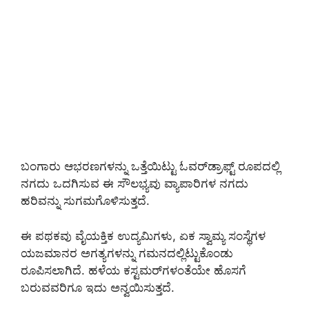
ಬಂಗಾರು ಆಭರಣಗಳನ್ನು ಒತ್ತೆಯಿಟ್ಟು ಓವರ್‌ಡ್ರಾಫ್ಟ್ ರೂಪದಲ್ಲಿ
ನಗದು ಒದಗಿಸುವ ಈ ಸೌಲಭ್ಯವು ವ್ಯಾಪಾರಿಗಳ ನಗದು
ಹರಿವನ್ನು ಸುಗಮಗೊಳಿಸುತ್ತದೆ.
ಈ ಪಥಕವು ವೈಯಕ್ತಿಕ ಉದ್ಯಮಿಗಳು, ಏಕ ಸ್ವಾಮ್ಯ ಸಂಸ್ಥೆಗಳ
ಯಜಮಾನರ ಅಗತ್ಯಗಳನ್ನು ಗಮನದಲ್ಲಿಟ್ಟುಕೊಂಡು
ರೂಪಿಸಲಾಗಿದೆ. ಹಳೆಯ ಕಸ್ಟಮರ್‌ಗಳಂತೆಯೇ ಹೊಸಗೆ
ಬರುವವರಿಗೂ ಇದು ಅನ್ವಯಿಸುತ್ತದೆ.