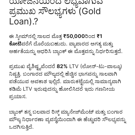
ಯೋಜನೆಯಿಂದ ಲಭ್ಯವಾಗುವ
ಪ್ರಮುಖ ಸೌಲಭ್ಯಗಳು (Gold
Loan).?
ಈ ಸ್ಕೀಮ್‌ನಲ್ಲಿ ಸಾಲದ ಮೊತ್ತ
₹50,000
ರಿಂದ
₹1
ಕೋಟಿ
ವರೆಗೆ ದೊರೆಯಬಹುದು. ವ್ಯಾಪಾರದ ಅಗತ್ಯ ಮತ್ತು
ಅರ್ಹತೆಯನ್ನು ಆಧರಿಸಿ ಬ್ಯಾಂಕ್ ಈ ಮೊತ್ತವನ್ನು ನಿರ್ಧರಿಸುತ್ತದೆ.
ಪ್ರಮುಖ ವೈಶಿಷ್ಟ್ಯವೆಂದರೆ
82%
LTV (ಲೋನ್-ಟು-ವಾಲ್ಯೂ)
ನಿಷ್ಪತ್ತಿ. ಬಂಗಾರದ ಮೌಲ್ಯದಲ್ಲಿ ಹೆಚ್ಚಿನ ಭಾಗವನ್ನು ಸಾಲವಾಗಿ
ಪಡೆಯುವ ಅವಕಾಶ ಇಲ್ಲಿದೆ. ಮಾರುಕಟ್ಟೆಯಲ್ಲಿ ಸಾಮಾನ್ಯವಾಗಿ
ಕಡಿಮೆ LTV ಇರುವುದನ್ನು ಹೋಲಿಸಿದರೆ ಇದು ಗಣನೀಯ
ಪ್ರಯಾಸ.
ಬ್ಯಾಂಕ್ ತನ್ನ ಬಲವಾದ ರಿಸ್ಕ್ ಮ್ಯಾನೇಜ್‌ಮೆಂಟ್ ಮತ್ತು ಬಂಗಾರ
ಮೌಲ್ಯ ನಿರ್ಧಾರಣಾ ವ್ಯವಸ್ಥೆಯಿಂದಾಗಿ ಈ ಹೆಚ್ಚುವರಿ ಸೌಲಭ್ಯವನ್ನು
ಒದಗಿಸುತ್ತಿದೆ.