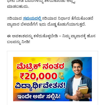
ಭೇಟಿ ನೀಡಿ ವಿವರಗಳನ್ನು ತಿಳಿದುಕೊಂಡು ಅಪ್ಲೈ
ಮಾಡಬಹುದು.
ಸರಿಯಾದ
ಸಮಯದಲ್ಲಿ
ಸರಿಯಾದ ನಿರ್ಧಾರ ತೆಗೆದುಕೊಂಡರೆ
ವ್ಯಾಪಾರ ಬೆಳವಣಿಗೆಗೆ ಇದು ದೊಡ್ಡ ಕೊಡುಗೆಯಾಗುತ್ತದೆ.
ಈ ಅವಕಾಶವನ್ನು ಕಳೆದುಕೊಳ್ಳಬೇಡಿ – ನಿಮ್ಮ ವ್ಯಾಪಾರಕ್ಕೆ ಹೊಸ
ಬಲವನ್ನು ನೀಡಿ!