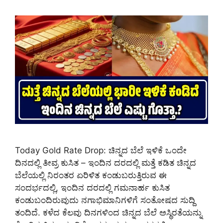
Today Gold Rate Drop: ಚಿನ್ನದ ಬೆಲೆ ಇಳಿಕೆ ಒಂದೇ
ದಿನದಲ್ಲಿ ತೀವ್ರ ಕುಸಿತ – ಇಂದಿನ ದರದಲ್ಲಿ ಮತ್ತೆ ಕಡಿತ ಚಿನ್ನದ
ಬೆಲೆಯಲ್ಲಿ ನಿರಂತರ ಏರಿಳಿತ ಕಂಡುಬರುತ್ತಿರುವ ಈ
ಸಂದರ್ಭದಲ್ಲಿ, ಇಂದಿನ ದರದಲ್ಲಿ ಗಮನಾರ್ಹ ಕುಸಿತ
ಕಂಡುಬಂದಿರುವುದು ನಗಾಭಿಮಾನಿಗಳಿಗೆ ಸಂತೋಷದ ಸುದ್ದಿ
ತಂದಿದೆ. ಕಳೆದ ಕೆಲವು ದಿನಗಳಿಂದ ಚಿನ್ನದ ಬೆಲೆ ಅಸ್ಥಿರತೆಯನ್ನು