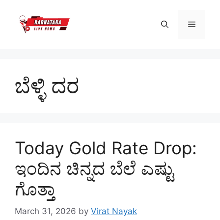
Skip
to
Menu
content
ಬೆಳ್ಳಿ ದರ
Today Gold Rate Drop:
ಇಂದಿನ ಚಿನ್ನದ ಬೆಲೆ ಎಷ್ಟು
ಗೊತ್ತಾ
March 31, 2026
by
Virat Nayak