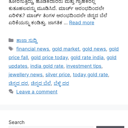
ತೋರಿಸುತ್ತಿದ್ದು, ಹೂಡಿಕೆದಾರರು ಮತ್ತು ಗ್ರಾಹಕರಲ್ಲಿ
ಕುತೂಹಲವನ್ನು ಮೂಡಿಸಿದೆ. ಮಾರ್ಚ್ ಆರಂಭದಿಂದಲೇ
ಏರಿಳಿತ.? ಮಾರ್ಚ್ ತಿಂಗಳ ಆರಂಭದಿಂದಲೇ ಚಿನ್ನದ ಬೆಲೆ
ಏರಿಕೆಯನ್ನು ಕಂಡಿತ್ತು. ಜಾಗತಿಕ …
Read more
Categories
ತಾಜಾ ಸುದ್ದಿ
Tags
financial news
,
gold market
,
gold news
,
gold
price fall
,
gold price today
,
gold rate india
,
gold
updates
,
india gold rate
,
investment tips
,
jewellery news
,
silver price
,
today gold rate
,
ಚಿನ್ನದ ದರ
,
ಚಿನ್ನದ ಬೆಲೆ
,
ಬೆಳ್ಳಿ ದರ
Leave a comment
Search