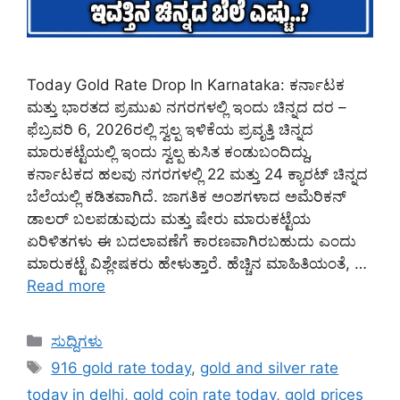
Today Gold Rate Drop In Karnataka: ಕರ್ನಾಟಕ
ಮತ್ತು ಭಾರತದ ಪ್ರಮುಖ ನಗರಗಳಲ್ಲಿ ಇಂದು ಚಿನ್ನದ ದರ –
ಫೆಬ್ರವರಿ 6, 2026ರಲ್ಲಿ ಸ್ವಲ್ಪ ಇಳಿಕೆಯ ಪ್ರವೃತ್ತಿ ಚಿನ್ನದ
ಮಾರುಕಟ್ಟೆಯಲ್ಲಿ ಇಂದು ಸ್ವಲ್ಪ ಕುಸಿತ ಕಂಡುಬಂದಿದ್ದು,
ಕರ್ನಾಟಕದ ಹಲವು ನಗರಗಳಲ್ಲಿ 22 ಮತ್ತು 24 ಕ್ಯಾರಟ್ ಚಿನ್ನದ
ಬೆಲೆಯಲ್ಲಿ ಕಡಿತವಾಗಿದೆ. ಜಾಗತಿಕ ಅಂಶಗಳಾದ ಅಮೆರಿಕನ್
ಡಾಲರ್ ಬಲಪಡುವುದು ಮತ್ತು ಷೇರು ಮಾರುಕಟ್ಟೆಯ
ಏರಿಳಿತಗಳು ಈ ಬದಲಾವಣೆಗೆ ಕಾರಣವಾಗಿರಬಹುದು ಎಂದು
ಮಾರುಕಟ್ಟೆ ವಿಶ್ಲೇಷಕರು ಹೇಳುತ್ತಾರೆ. ಹೆಚ್ಚಿನ ಮಾಹಿತಿಯಂತೆ, …
Read more
Categories
ಸುದ್ದಿಗಳು
Tags
916 gold rate today
,
gold and silver rate
today in delhi
,
gold coin rate today
,
gold prices