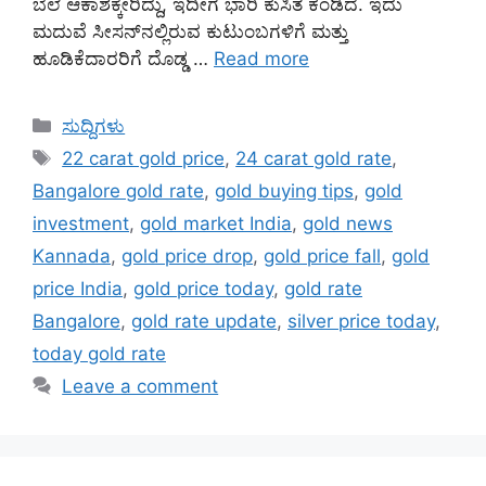
ಬೆಲೆ ಆಕಾಶಕ್ಕೇರಿದ್ದು, ಇದೀಗ ಭಾರಿ ಕುಸಿತ ಕಂಡಿದೆ. ಇದು
ಮದುವೆ ಸೀಸನ್‌ನಲ್ಲಿರುವ ಕುಟುಂಬಗಳಿಗೆ ಮತ್ತು
ಹೂಡಿಕೆದಾರರಿಗೆ ದೊಡ್ಡ …
Read more
Categories
ಸುದ್ದಿಗಳು
Tags
22 carat gold price
,
24 carat gold rate
,
Bangalore gold rate
,
gold buying tips
,
gold
investment
,
gold market India
,
gold news
Kannada
,
gold price drop
,
gold price fall
,
gold
price India
,
gold price today
,
gold rate
Bangalore
,
gold rate update
,
silver price today
,
today gold rate
Leave a comment