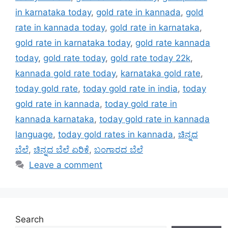
in karnataka today
,
gold rate in kannada
,
gold
rate in kannada today
,
gold rate in karnataka
,
gold rate in karnataka today
,
gold rate kannada
today
,
gold rate today
,
gold rate today 22k
,
kannada gold rate today
,
karnataka gold rate
,
today gold rate
,
today gold rate in india
,
today
gold rate in kannada
,
today gold rate in
kannada karnataka
,
today gold rate in kannada
language
,
today gold rates in kannada
,
ಚಿನ್ನದ
ಬೆಲೆ
,
ಚಿನ್ನದ ಬೆಲೆ ಏರಿಕೆ
,
ಬಂಗಾರದ ಬೆಲೆ
Leave a comment
Search