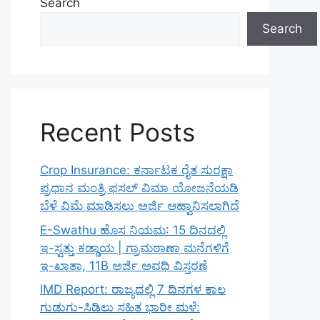
Search
Search
Recent Posts
Crop Insurance: ಕರ್ನಾಟಕ ರೈತ ಸುರಕ್ಷಾ
ಪ್ರಧಾನ ಮಂತ್ರಿ ಫಸಲ್ ವಿಮಾ ಯೋಜನೆಯಡಿ
ಬೆಳೆ ವಿಮೆ ಮಾಡಿಸಲು ಅರ್ಜಿ ಆಹ್ವಾನಿಸಲಾಗಿದೆ
E-Swathu ಹೊಸ ನಿಯಮ: 15 ದಿನದಲ್ಲಿ
ಇ-ಸ್ವತ್ತು ಕಡ್ಡಾಯ | ಗ್ರಾಮಠಾಣಾ ಮನೆಗಳಿಗೆ
ಇ-ಖಾತಾ, 11B ಅರ್ಜಿ ಅವಧಿ ವಿಸ್ತರಣೆ
IMD Report: ರಾಜ್ಯದಲ್ಲಿ 7 ದಿನಗಳ ಕಾಲ
ಗುಡುಗು-ಸಿಡಿಲು ಸಹಿತ ಭಾರೀ ಮಳೆ: