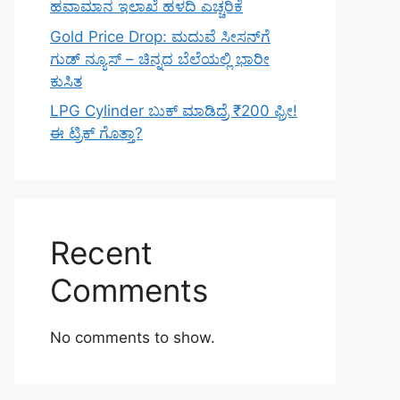
ಹವಾಮಾನ ಇಲಾಖೆ ಹಳದಿ ಎಚ್ಚರಿಕೆ
Gold Price Drop: ಮದುವೆ ಸೀಸನ್‌ಗೆ
ಗುಡ್ ನ್ಯೂಸ್ – ಚಿನ್ನದ ಬೆಲೆಯಲ್ಲಿ ಭಾರೀ
ಕುಸಿತ
LPG Cylinder ಬುಕ್ ಮಾಡಿದ್ರೆ ₹200 ಫ್ರೀ!
ಈ ಟ್ರಿಕ್ ಗೊತ್ತಾ?
Recent
Comments
No comments to show.