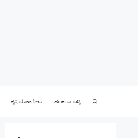
ಕೃಷಿ ಯೋಜನೆಗಳು
ಹಣಕಾಸು ಸುದ್ದಿ