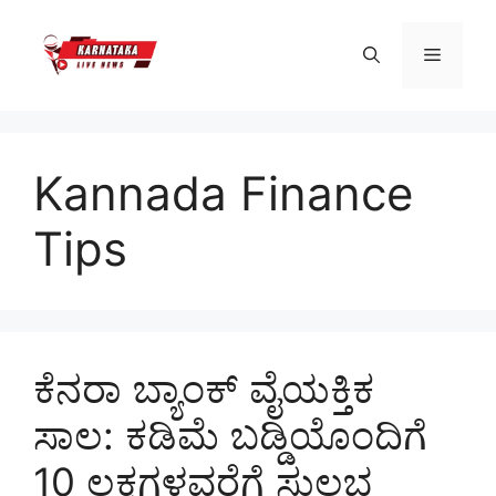
Skip
to
Menu
content
Kannada Finance
Tips
ಕೆನರಾ ಬ್ಯಾಂಕ್ ವೈಯಕ್ತಿಕ
ಸಾಲ: ಕಡಿಮೆ ಬಡ್ಡಿಯೊಂದಿಗೆ
10 ಲಕ್ಷಗಳವರೆಗೆ ಸುಲಭ