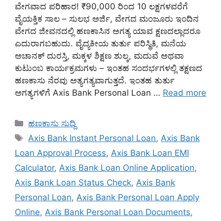
ವೇಗವಾದ ಪರಿಹಾರ! ₹90,000 ರಿಂದ 10 ಲಕ್ಷಗಳವರೆಗೆ
ವೈಯಕ್ತಿಕ ಸಾಲ – ಸುಲಭ ಅರ್ಜಿ, ವೇಗದ ಮಂಜೂರು ಇಂದಿನ
ವೇಗದ ಜೀವನದಲ್ಲಿ ಹಣಕಾಸಿನ ಅಗತ್ಯ ಯಾವ ಕ್ಷಣದಲ್ಲಾದರೂ
ಎದುರಾಗಬಹುದು. ವೈದ್ಯಕೀಯ ತುರ್ತು ಪರಿಸ್ಥಿತಿ, ಮನೆಯ
ಅಚಾನಕ್ ದುರಸ್ತಿ, ಮಕ್ಕಳ ಶಿಕ್ಷಣ ಶುಲ್ಕ, ಮದುವೆ ಅಥವಾ
ಕುಟುಂಬ ಕಾರ್ಯಕ್ರಮಗಳು – ಇಂತಹ ಸಂದರ್ಭಗಳಲ್ಲಿ ತಕ್ಷಣದ
ಹಣಕಾಸು ನೆರವು ಅತ್ಯಗತ್ಯವಾಗುತ್ತದೆ. ಇಂತಹ ತುರ್ತು
ಅಗತ್ಯಗಳಿಗೆ Axis Bank Personal Loan …
Read more
Categories
ಹಣಕಾಸು ಸುದ್ದಿ
Tags
Axis Bank Instant Personal Loan
,
Axis Bank
Loan Approval Process
,
Axis Bank Loan EMI
Calculator
,
Axis Bank Loan Online Application
,
Axis Bank Loan Status Check
,
Axis Bank
Personal Loan
,
Axis Bank Personal Loan Apply
Online
,
Axis Bank Personal Loan Documents
,