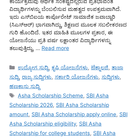
ಕಾರ್ಯಕ್ರಮವು ಆರ್ಥಿಕ ಸಂಕಷ್ಟದಲ್ಲಿರುವ ಪ್ರತಿಭಾವಂತ
ವಿದ್ಯಾರ್ಥಿಗಳನ್ನು ಬೆಂಬಲಿಸುವ ಮಹತ್ವದ ಉಪಕ್ರಮವಾಗಿದೆ.
ಇದು ಎಸ್‌ಬಿಐಯ ಕಾರ್ಪೊರೇಟ್ ಸಾಮಾಜಿಕ ಜವಾಬ್ದಾರಿ
(ಸಿಎಸ್‌ಆರ್) ಭಾಗವಾಗಿದ್ದು, ಶಿಕ್ಷಣದ ಮೂಲಕ ಸಬಲೀಕರಣದ
ಗುರಿ ಹೊಂದಿದೆ. ಇತರ ಮಾಹಿತಿ ಮೂಲಗಳ ಪ್ರಕಾರ, ಈ
ಯೋಜನೆಯು ಪ್ರತಿ ವರ್ಷ ಲಕ್ಷಾಂತರ ವಿದ್ಯಾರ್ಥಿಗಳನ್ನು
ತಲುಪುತ್ತಿದ್ದು, …
Read more
Categories
ಉದ್ಯೋಗ ಸುದ್ದಿ
,
ಕೃಷಿ ಯೋಜನೆಗಳು
,
ಟೆಕ್ನಾಲಜಿ
,
ತಾಜಾ
ಸುದ್ದಿ
,
ರಾಜ್ಯ ಸುದ್ದಿಗಳು
,
ಸರ್ಕಾರಿ ಯೋಜನೆಗಳು
,
ಸುದ್ದಿಗಳು
,
ಹಣಕಾಸು ಸುದ್ದಿ
Tags
Asha Scholarship Scheme
,
SBI Asha
Scholarship 2026
,
SBI Asha Scholarship
amount
,
SBI Asha Scholarship apply online
,
SBI
Asha Scholarship eligibility
,
SBI Asha
Scholarship for college students
,
SBI Asha