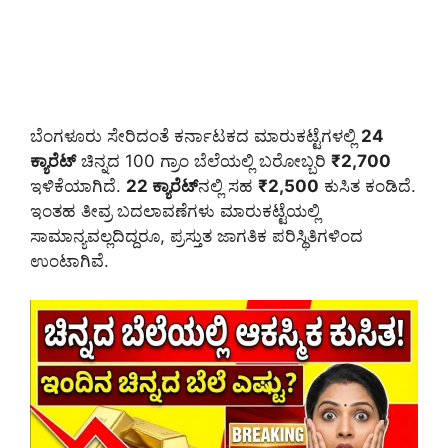
ಬೆಂಗಳೂರು ಸೇರಿದಂತೆ ಕರ್ನಾಟಕದ ಮಾರುಕಟ್ಟೆಗಳಲ್ಲಿ
24
ಕ್ಯಾರೆಟ್
ಚಿನ್ನದ 100 ಗ್ರಾಂ ಬೆಲೆಯಲ್ಲಿ ಬರೋಬ್ಬರಿ
₹2,700
ಇಳಿಕೆಯಾಗಿದೆ.
22 ಕ್ಯಾರೆಟ್
ನಲ್ಲಿ ಸಹ
₹2,500
ಕುಸಿತ ಕಂಡಿದೆ.
ಇಂತಹ ತೀವ್ರ ಬದಲಾವಣೆಗಳು ಮಾರುಕಟ್ಟೆಯಲ್ಲಿ
ಸಾಮಾನ್ಯವಲ್ಲದಿದ್ದರೂ, ಪ್ರಸ್ತುತ ಜಾಗತಿಕ ಪರಿಸ್ಥಿತಿಗಳಿಂದ
ಉಂಟಾಗಿವೆ.