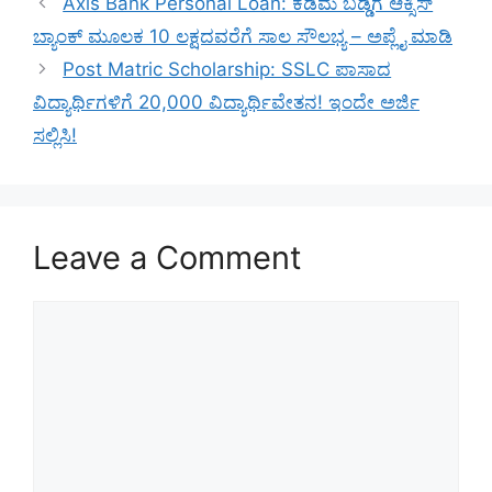
Axis Bank Personal Loan: ಕಡಿಮೆ ಬಡ್ಡಿಗೆ ಆಕ್ಸಿಸ್
ಬ್ಯಾಂಕ್ ಮೂಲಕ 10 ಲಕ್ಷದವರೆಗೆ ಸಾಲ ಸೌಲಭ್ಯ – ಅಪ್ಲೈ ಮಾಡಿ
Post Matric Scholarship: SSLC ಪಾಸಾದ
ವಿದ್ಯಾರ್ಥಿಗಳಿಗೆ 20,000 ವಿದ್ಯಾರ್ಥಿವೇತನ! ಇಂದೇ ಅರ್ಜಿ
ಸಲ್ಲಿಸಿ!
Leave a Comment
Comment