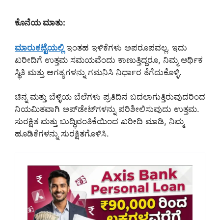
ಕೊನೆಯ ಮಾತು:
ಮಾರುಕಟ್ಟೆಯಲ್ಲಿ
ಇಂತಹ ಇಳಿಕೆಗಳು ಅಪರೂಪವಲ್ಲ. ಇದು
ಖರೀದಿಗೆ ಉತ್ತಮ ಸಮಯವೆಂದು ಕಾಣುತ್ತಿದ್ದರೂ, ನಿಮ್ಮ ಆರ್ಥಿಕ
ಸ್ಥಿತಿ ಮತ್ತು ಅಗತ್ಯಗಳನ್ನು ಗಮನಿಸಿ ನಿರ್ಧಾರ ತೆಗೆದುಕೊಳ್ಳಿ.
ಚಿನ್ನ ಮತ್ತು ಬೆಳ್ಳಿಯ ಬೆಲೆಗಳು ಪ್ರತಿದಿನ ಬದಲಾಗುತ್ತಿರುವುದರಿಂದ
ನಿಯಮಿತವಾಗಿ ಅಪ್‌ಡೇಟ್‌ಗಳನ್ನು ಪರಿಶೀಲಿಸುವುದು ಉತ್ತಮ.
ಸುರಕ್ಷಿತ ಮತ್ತು ಬುದ್ಧಿವಂತಿಕೆಯಿಂದ ಖರೀದಿ ಮಾಡಿ, ನಿಮ್ಮ
ಹೂಡಿಕೆಗಳನ್ನು ಸುರಕ್ಷಿತಗೊಳಿಸಿ.