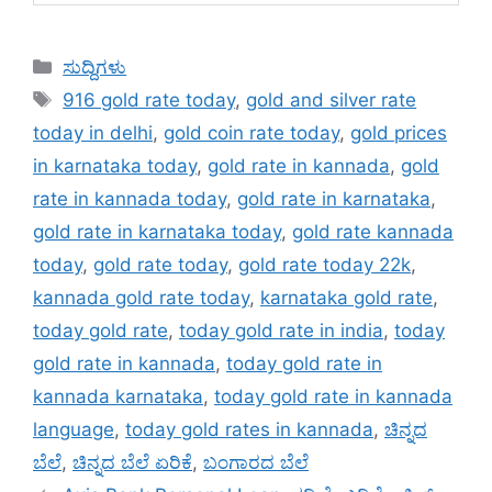
Categories
ಸುದ್ದಿಗಳು
Tags
916 gold rate today
,
gold and silver rate
today in delhi
,
gold coin rate today
,
gold prices
in karnataka today
,
gold rate in kannada
,
gold
rate in kannada today
,
gold rate in karnataka
,
gold rate in karnataka today
,
gold rate kannada
today
,
gold rate today
,
gold rate today 22k
,
kannada gold rate today
,
karnataka gold rate
,
today gold rate
,
today gold rate in india
,
today
gold rate in kannada
,
today gold rate in
kannada karnataka
,
today gold rate in kannada
language
,
today gold rates in kannada
,
ಚಿನ್ನದ
ಬೆಲೆ
,
ಚಿನ್ನದ ಬೆಲೆ ಏರಿಕೆ
,
ಬಂಗಾರದ ಬೆಲೆ