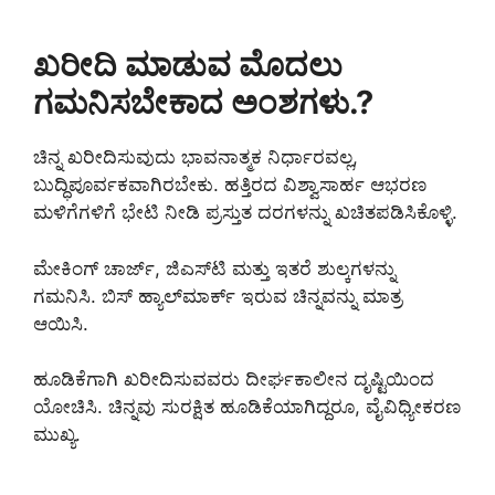
ಖರೀದಿ ಮಾಡುವ ಮೊದಲು
ಗಮನಿಸಬೇಕಾದ ಅಂಶಗಳು.?
ಚಿನ್ನ ಖರೀದಿಸುವುದು ಭಾವನಾತ್ಮಕ ನಿರ್ಧಾರವಲ್ಲ,
ಬುದ್ಧಿಪೂರ್ವಕವಾಗಿರಬೇಕು. ಹತ್ತಿರದ ವಿಶ್ವಾಸಾರ್ಹ ಆಭರಣ
ಮಳಿಗೆಗಳಿಗೆ ಭೇಟಿ ನೀಡಿ ಪ್ರಸ್ತುತ ದರಗಳನ್ನು ಖಚಿತಪಡಿಸಿಕೊಳ್ಳಿ.
ಮೇಕಿಂಗ್ ಚಾರ್ಜ್, ಜಿಎಸ್‌ಟಿ ಮತ್ತು ಇತರೆ ಶುಲ್ಕಗಳನ್ನು
ಗಮನಿಸಿ. ಬಿಸ್ ಹ್ಯಾಲ್‌ಮಾರ್ಕ್ ಇರುವ ಚಿನ್ನವನ್ನು ಮಾತ್ರ
ಆಯಿಸಿ.
ಹೂಡಿಕೆಗಾಗಿ ಖರೀದಿಸುವವರು ದೀರ್ಘಕಾಲೀನ ದೃಷ್ಟಿಯಿಂದ
ಯೋಚಿಸಿ. ಚಿನ್ನವು ಸುರಕ್ಷಿತ ಹೂಡಿಕೆಯಾಗಿದ್ದರೂ, ವೈವಿಧ್ಯೀಕರಣ
ಮುಖ್ಯ.