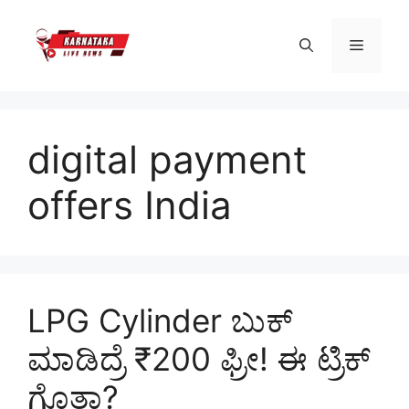
Skip
to
Menu
content
digital payment
offers India
LPG Cylinder ಬುಕ್
ಮಾಡಿದ್ರೆ ₹200 ಫ್ರೀ! ಈ ಟ್ರಿಕ್
ಗೊತ್ತಾ?