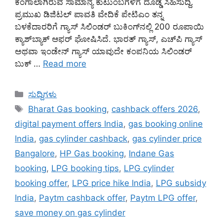
ಕಂಗಾಲಾಗಿರುವ ಸಾಮಾನ್ಯ ಕುಟುಂಬಗಳಿಗೆ ದೊಡ್ಡ ಸಿಹಿಸುದ್ದಿ.
ಪ್ರಮುಖ ಡಿಜಿಟಲ್ ಪಾವತಿ ವೇದಿಕೆ ಪೇಟಿಎಂ ತನ್ನ
ಬಳಕೆದಾರರಿಗೆ ಗ್ಯಾಸ್ ಸಿಲಿಂಡರ್ ಬುಕಿಂಗ್‌ನಲ್ಲಿ 200 ರೂಪಾಯಿ
ಕ್ಯಾಶ್‌ಬ್ಯಾಕ್ ಆಫರ್ ಘೋಷಿಸಿದೆ. ಭಾರತ್ ಗ್ಯಾಸ್, ಎಚ್‌ಪಿ ಗ್ಯಾಸ್
ಅಥವಾ ಇಂಡೇನ್ ಗ್ಯಾಸ್ ಯಾವುದೇ ಕಂಪನಿಯ ಸಿಲಿಂಡರ್
ಬುಕ್ …
Read more
Categories
ಸುದ್ದಿಗಳು
Tags
Bharat Gas booking
,
cashback offers 2026
,
digital payment offers India
,
gas booking online
India
,
gas cylinder cashback
,
gas cylinder price
Bangalore
,
HP Gas booking
,
Indane Gas
booking
,
LPG booking tips
,
LPG cylinder
booking offer
,
LPG price hike India
,
LPG subsidy
India
,
Paytm cashback offer
,
Paytm LPG offer
,
save money on gas cylinder