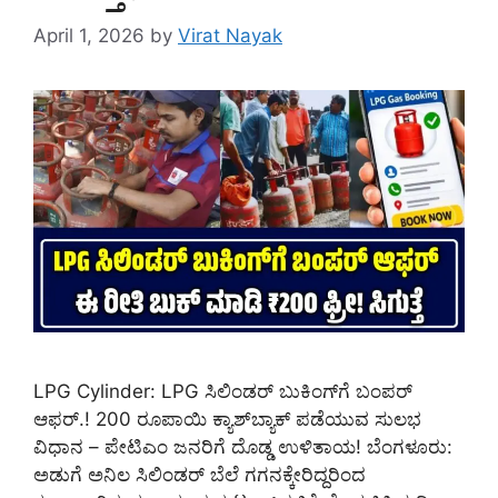
April 1, 2026
by
Virat Nayak
LPG Cylinder: LPG ಸಿಲಿಂಡರ್ ಬುಕಿಂಗ್‌ಗೆ ಬಂಪರ್
ಆಫರ್.! 200 ರೂಪಾಯಿ ಕ್ಯಾಶ್‌ಬ್ಯಾಕ್ ಪಡೆಯುವ ಸುಲಭ
ವಿಧಾನ – ಪೇಟಿಎಂ ಜನರಿಗೆ ದೊಡ್ಡ ಉಳಿತಾಯ! ಬೆಂಗಳೂರು:
ಅಡುಗೆ ಅನಿಲ ಸಿಲಿಂಡರ್ ಬೆಲೆ ಗಗನಕ್ಕೇರಿದ್ದರಿಂದ