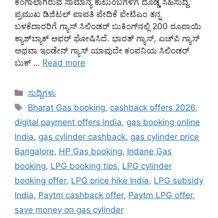
ಕಂಗಾಲಾಗಿರುವ ಸಾಮಾನ್ಯ ಕುಟುಂಬಗಳಿಗೆ ದೊಡ್ಡ ಸಿಹಿಸುದ್ದಿ.
ಪ್ರಮುಖ ಡಿಜಿಟಲ್ ಪಾವತಿ ವೇದಿಕೆ ಪೇಟಿಎಂ ತನ್ನ
ಬಳಕೆದಾರರಿಗೆ ಗ್ಯಾಸ್ ಸಿಲಿಂಡರ್ ಬುಕಿಂಗ್‌ನಲ್ಲಿ 200 ರೂಪಾಯಿ
ಕ್ಯಾಶ್‌ಬ್ಯಾಕ್ ಆಫರ್ ಘೋಷಿಸಿದೆ. ಭಾರತ್ ಗ್ಯಾಸ್, ಎಚ್‌ಪಿ ಗ್ಯಾಸ್
ಅಥವಾ ಇಂಡೇನ್ ಗ್ಯಾಸ್ ಯಾವುದೇ ಕಂಪನಿಯ ಸಿಲಿಂಡರ್
ಬುಕ್ …
Read more
Categories
ಸುದ್ದಿಗಳು
Tags
Bharat Gas booking
,
cashback offers 2026
,
digital payment offers India
,
gas booking online
India
,
gas cylinder cashback
,
gas cylinder price
Bangalore
,
HP Gas booking
,
Indane Gas
booking
,
LPG booking tips
,
LPG cylinder
booking offer
,
LPG price hike India
,
LPG subsidy
India
,
Paytm cashback offer
,
Paytm LPG offer
,
save money on gas cylinder