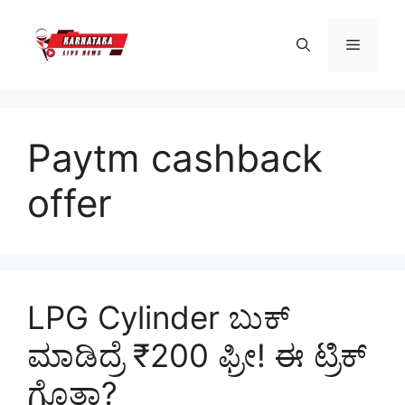
Skip
to
Menu
content
Paytm cashback
offer
LPG Cylinder ಬುಕ್
ಮಾಡಿದ್ರೆ ₹200 ಫ್ರೀ! ಈ ಟ್ರಿಕ್
ಗೊತ್ತಾ?