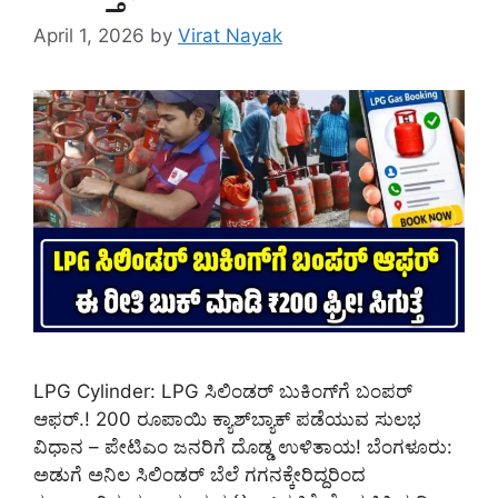
April 1, 2026
by
Virat Nayak
LPG Cylinder: LPG ಸಿಲಿಂಡರ್ ಬುಕಿಂಗ್‌ಗೆ ಬಂಪರ್
ಆಫರ್.! 200 ರೂಪಾಯಿ ಕ್ಯಾಶ್‌ಬ್ಯಾಕ್ ಪಡೆಯುವ ಸುಲಭ
ವಿಧಾನ – ಪೇಟಿಎಂ ಜನರಿಗೆ ದೊಡ್ಡ ಉಳಿತಾಯ! ಬೆಂಗಳೂರು:
ಅಡುಗೆ ಅನಿಲ ಸಿಲಿಂಡರ್ ಬೆಲೆ ಗಗನಕ್ಕೇರಿದ್ದರಿಂದ