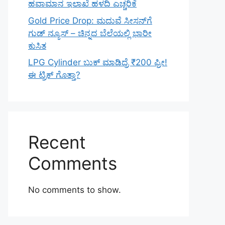
ಹವಾಮಾನ ಇಲಾಖೆ ಹಳದಿ ಎಚ್ಚರಿಕೆ
Gold Price Drop: ಮದುವೆ ಸೀಸನ್‌ಗೆ
ಗುಡ್ ನ್ಯೂಸ್ – ಚಿನ್ನದ ಬೆಲೆಯಲ್ಲಿ ಭಾರೀ
ಕುಸಿತ
LPG Cylinder ಬುಕ್ ಮಾಡಿದ್ರೆ ₹200 ಫ್ರೀ!
ಈ ಟ್ರಿಕ್ ಗೊತ್ತಾ?
Recent
Comments
No comments to show.