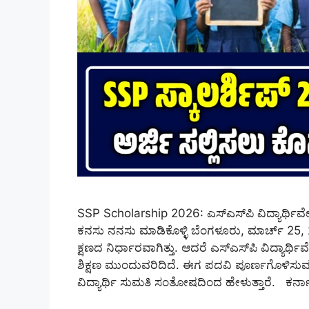
SSP Scholarship 2026: ಎಸ್‌ಎಸ್‌ಪಿ ವಿದ್ಯಾರ್ಥಿವೇತ
ಕನಸು ನನಸು ಮಾಡಿಕೊಳ್ಳಿ ಬೆಂಗಳೂರು, ಮಾರ್ಚ್ 25,
ಕ್ಷಣದ ನಿರ್ಧಾರವಾಗಿತ್ತು. ಆದರೆ ಎಸ್‌ಎಸ್‌ಪಿ ವಿದ್ಯಾ
ಶಿಕ್ಷಣ ಮುಂದುವರಿದಿದೆ. ಈಗ ಪದವಿ ಪೂರ್ಣಗೊಳಿಸುವ ಕ
ವಿದ್ಯಾರ್ಥಿ ಸುಮತಿ ಸಂತೋಷದಿಂದ ಹೇಳುತ್ತಾರೆ. ಕ