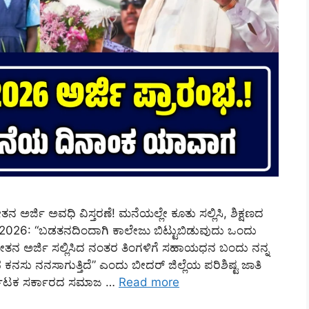
ನ ಅರ್ಜಿ ಅವಧಿ ವಿಸ್ತರಣೆ! ಮನೆಯಲ್ಲೇ ಕೂತು ಸಲ್ಲಿಸಿ, ಶಿಕ್ಷಣದ
 2026: “ಬಡತನದಿಂದಾಗಿ ಕಾಲೇಜು ಬಿಟ್ಟುಬಿಡುವುದು ಒಂದು
ರ್ಥಿವೇತನ ಅರ್ಜಿ ಸಲ್ಲಿಸಿದ ನಂತರ ತಿಂಗಳಿಗೆ ಸಹಾಯಧನ ಬಂದು ನನ್ನ
ನಸು ನನಸಾಗುತ್ತಿದೆ” ಎಂದು ಬೀದರ್ ಜಿಲ್ಲೆಯ ಪರಿಶಿಷ್ಟ ಜಾತಿ
ರ್ನಾಟಕ ಸರ್ಕಾರದ ಸಮಾಜ …
Read more