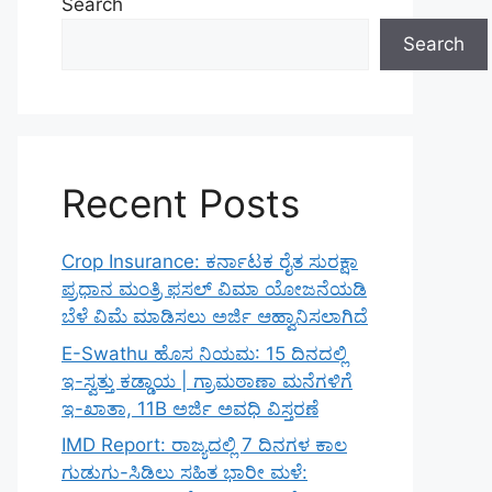
Search
Search
Recent Posts
Crop Insurance: ಕರ್ನಾಟಕ ರೈತ ಸುರಕ್ಷಾ
ಪ್ರಧಾನ ಮಂತ್ರಿ ಫಸಲ್ ವಿಮಾ ಯೋಜನೆಯಡಿ
ಬೆಳೆ ವಿಮೆ ಮಾಡಿಸಲು ಅರ್ಜಿ ಆಹ್ವಾನಿಸಲಾಗಿದೆ
E-Swathu ಹೊಸ ನಿಯಮ: 15 ದಿನದಲ್ಲಿ
ಇ-ಸ್ವತ್ತು ಕಡ್ಡಾಯ | ಗ್ರಾಮಠಾಣಾ ಮನೆಗಳಿಗೆ
ಇ-ಖಾತಾ, 11B ಅರ್ಜಿ ಅವಧಿ ವಿಸ್ತರಣೆ
IMD Report: ರಾಜ್ಯದಲ್ಲಿ 7 ದಿನಗಳ ಕಾಲ
ಗುಡುಗು-ಸಿಡಿಲು ಸಹಿತ ಭಾರೀ ಮಳೆ: