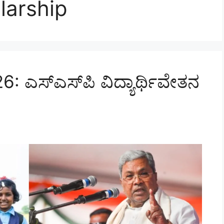
larship
 ಎಸ್‌ಎಸ್‌ಪಿ ವಿದ್ಯಾರ್ಥಿವೇತನ