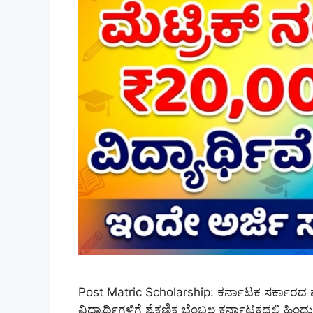
Post Matric Scholarship: ಕರ್ನಾಟಕ ಸರ್ಕಾರದ ಪೋ
ವಿದ್ಯಾರ್ಥಿಗಳಿಗೆ ಶೈಕ್ಷಣಿಕ ಬೆಂಬಲ ಕರ್ನಾಟಕದಲ್ಲಿ 