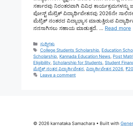
ಸರ್ಕಾರವು ನಿರಂತರವಾಗಿ ವಿವಿಧ ಕಾರ್ಯಕ್ರಮಗಳನ್ನು 
ಪೋಸ್ಟ್ ಮೆಟ್ರಿಕ್ ವಿದ್ಯಾರ್ಥಿವೇತನವು 2026ನೇ ಸಾಲ
ಮೆಟ್ರಿಕ್ ನಂತರದ ವಿದ್ಯಾಭ್ಯಾಸ ಮಾಡುತ್ತಿರುವ ವಿದ್ಯ
ನನಸಾಗಿಸಲು ಸಹಾಯ ಮಾಡುತ್ತದೆ. …
Read more
Categories
ಸುದ್ದಿಗಳು
Tags
College Students Scholarship
,
Education Schol
Scholarship
,
Kannada Education News
,
Post Matr
Eligibility
,
Scholarship for Students
,
Student Financ
ಮೆಟ್ರಿಕ್ ನಂತರ ವಿದ್ಯಾರ್ಥಿವೇತನ
,
ವಿದ್ಯಾರ್ಥಿವೇತನ 2026
,
₹20
Leave a comment
© 2026 karnataka Samachara
• Built with
Gener