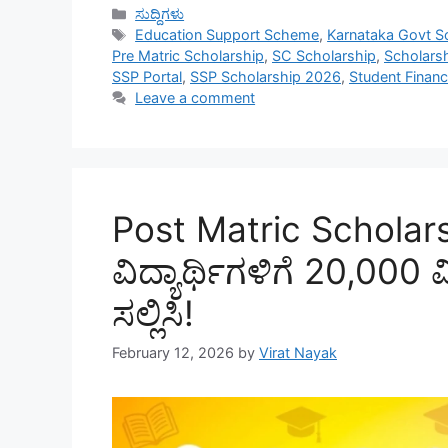
Categories
ಸುದ್ದಿಗಳು
Tags
Education Support Scheme
,
Karnataka Govt 
Pre Matric Scholarship
,
SC Scholarship
,
Scholars
SSP Portal
,
SSP Scholarship 2026
,
Student Financ
Leave a comment
Post Matric Scholar
ವಿದ್ಯಾರ್ಥಿಗಳಿಗೆ 20,000 
ಸಲ್ಲಿಸಿ!
February 12, 2026
by
Virat Nayak