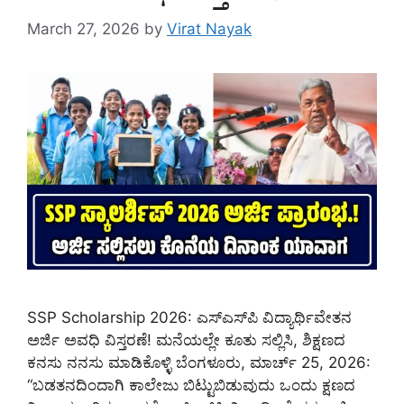
March 27, 2026
by
Virat Nayak
SSP Scholarship 2026: ಎಸ್‌ಎಸ್‌ಪಿ ವಿದ್ಯಾರ್ಥಿವೇತನ
ಅರ್ಜಿ ಅವಧಿ ವಿಸ್ತರಣೆ! ಮನೆಯಲ್ಲೇ ಕೂತು ಸಲ್ಲಿಸಿ, ಶಿಕ್ಷಣದ
ಕನಸು ನನಸು ಮಾಡಿಕೊಳ್ಳಿ ಬೆಂಗಳೂರು, ಮಾರ್ಚ್ 25, 2026:
“ಬಡತನದಿಂದಾಗಿ ಕಾಲೇಜು ಬಿಟ್ಟುಬಿಡುವುದು ಒಂದು ಕ್ಷಣದ