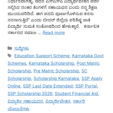
ನಿರ್ಧಾರವಾಗಿತ್ತು. ಆದರೆ ಎಸ್‌ಎಸ್‌ಪಿ ವಿದ್ಯಾರ್ಥಿವೇತನ ಅರ್ಜಿ
ಸಲ್ಲಿಸಿದ ನಂತರ ತಿಂಗಳಿಗೆ ಸಹಾಯಧನ ಬಂದು ನನ್ನ ಶಿಕ್ಷಣ
ಮುಂದುವರಿದಿದೆ. ಈಗ ಪದವಿ ಪೂರ್ಣಗೊಳಿಸುವ ಕನಸು
ನನಸಾಗುತ್ತಿದೆ” ಎಂದು ಬೀದರ್ ಜಿಲ್ಲೆಯ ಪರಿಶಿಷ್ಟ ಜಾತಿ
ವಿದ್ಯಾರ್ಥಿ ಸುಮತಿ ಸಂತೋಷದಿಂದ ಹೇಳುತ್ತಾರೆ. ಕರ್ನಾಟಕ
ಸರ್ಕಾರದ ಸಮಾಜ …
Read more
Categories
ಸುದ್ದಿಗಳು
Tags
Education Support Scheme
,
Karnataka Govt
Schemes
,
Karnataka Scholarship
,
Post Matric
Scholarship
,
Pre Matric Scholarship
,
SC
Scholarship
,
Scholarship Karnataka
,
SSP Apply
Online
,
SSP Last Date Extended
,
SSP Portal
,
SSP Scholarship 2026
,
Student Financial Aid
,
ವಿದ್ಯಾರ್ಥಿ ಸಹಾಯಧನ
,
ವಿದ್ಯಾರ್ಥಿವೇತನ
,
ಸರ್ಕಾರಿ
ಯೋಜನೆಗಳು