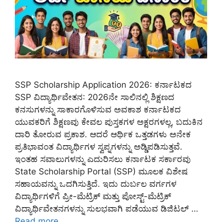
SSP Scholarship Application 2026: ಕರ್ನಾಟಕದ
SSP ವಿದ್ಯಾರ್ಥಿವೇತನ: 2026ನೇ ಸಾಲಿನಲ್ಲಿ ಶಿಕ್ಷಣದ
ಕನಸುಗಳನ್ನು ಸಾಕಾರಗೊಳಿಸುವ ಅವಕಾಶ ಕರ್ನಾಟಕದ
ಯುವಕರಿಗೆ ಶಿಕ್ಷಣವು ಕೇವಲ ಪುಸ್ತಕಗಳ ಅಕ್ಷರಗಳಲ್ಲ, ಬದುಕಿನ
ದಾರಿ ತೋರುವ ಪ್ರಕಾಶ. ಆದರೆ ಆರ್ಥಿಕ ಒತ್ತಡಗಳು ಅನೇಕ
ಪ್ರತಿಭಾವಂತ ವಿದ್ಯಾರ್ಥಿಗಳ ಸ್ವಪ್ನಗಳನ್ನು ಅಡ್ಡಿಪಡಿಸುತ್ತವೆ.
ಇಂತಹ ಸವಾಲುಗಳನ್ನು ಎದುರಿಸಲು ಕರ್ನಾಟಕ ಸರ್ಕಾರವು
State Scholarship Portal (SSP) ಮೂಲಕ ವಿಶೇಷ
ಸಹಾಯವನ್ನು ಒದಗಿಸುತ್ತಿದೆ. ಇದು ದುರ್ಬಲ ವರ್ಗಗಳ
ವಿದ್ಯಾರ್ಥಿಗಳಿಗೆ ಪ್ರೀ-ಮೆಟ್ರಿಕ್ ಮತ್ತು ಪೋಸ್ಟ್-ಮೆಟ್ರಿಕ್
ವಿದ್ಯಾರ್ಥಿವೇತನಗಳನ್ನು ಸುಲಭವಾಗಿ ಪಡೆಯುವ ಡಿಜಿಟಲ್ …
Read more