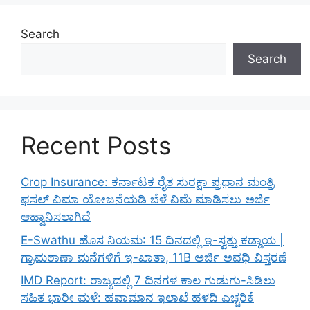
Search
Search
Recent Posts
Crop Insurance: ಕರ್ನಾಟಕ ರೈತ ಸುರಕ್ಷಾ ಪ್ರಧಾನ ಮಂತ್ರಿ
ಫಸಲ್ ವಿಮಾ ಯೋಜನೆಯಡಿ ಬೆಳೆ ವಿಮೆ ಮಾಡಿಸಲು ಅರ್ಜಿ
ಆಹ್ವಾನಿಸಲಾಗಿದೆ
E-Swathu ಹೊಸ ನಿಯಮ: 15 ದಿನದಲ್ಲಿ ಇ-ಸ್ವತ್ತು ಕಡ್ಡಾಯ |
ಗ್ರಾಮಠಾಣಾ ಮನೆಗಳಿಗೆ ಇ-ಖಾತಾ, 11B ಅರ್ಜಿ ಅವಧಿ ವಿಸ್ತರಣೆ
IMD Report: ರಾಜ್ಯದಲ್ಲಿ 7 ದಿನಗಳ ಕಾಲ ಗುಡುಗು-ಸಿಡಿಲು
ಸಹಿತ ಭಾರೀ ಮಳೆ: ಹವಾಮಾನ ಇಲಾಖೆ ಹಳದಿ ಎಚ್ಚರಿಕೆ