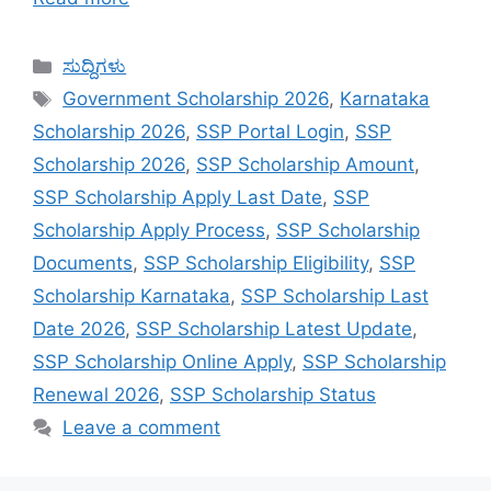
Categories
ಸುದ್ದಿಗಳು
Tags
Government Scholarship 2026
,
Karnataka
Scholarship 2026
,
SSP Portal Login
,
SSP
Scholarship 2026
,
SSP Scholarship Amount
,
SSP Scholarship Apply Last Date
,
SSP
Scholarship Apply Process
,
SSP Scholarship
Documents
,
SSP Scholarship Eligibility
,
SSP
Scholarship Karnataka
,
SSP Scholarship Last
Date 2026
,
SSP Scholarship Latest Update
,
SSP Scholarship Online Apply
,
SSP Scholarship
Renewal 2026
,
SSP Scholarship Status
Leave a comment