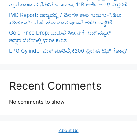
ಗ್ರಾಮಠಾಣಾ ಮನೆಗಳಿಗೆ ಇ-ಖಾತಾ, 11B ಅರ್ಜಿ ಅವಧಿ ವಿಸ್ತರಣೆ
IMD Report: ರಾಜ್ಯದಲ್ಲಿ 7 ದಿನಗಳ ಕಾಲ ಗುಡುಗು-ಸಿಡಿಲು
ಸಹಿತ ಭಾರೀ ಮಳೆ: ಹವಾಮಾನ ಇಲಾಖೆ ಹಳದಿ ಎಚ್ಚರಿಕೆ
Gold Price Drop: ಮದುವೆ ಸೀಸನ್‌ಗೆ ಗುಡ್ ನ್ಯೂಸ್ –
ಚಿನ್ನದ ಬೆಲೆಯಲ್ಲಿ ಭಾರೀ ಕುಸಿತ
LPG Cylinder ಬುಕ್ ಮಾಡಿದ್ರೆ ₹200 ಫ್ರೀ! ಈ ಟ್ರಿಕ್ ಗೊತ್ತಾ?
Recent Comments
No comments to show.
About Us