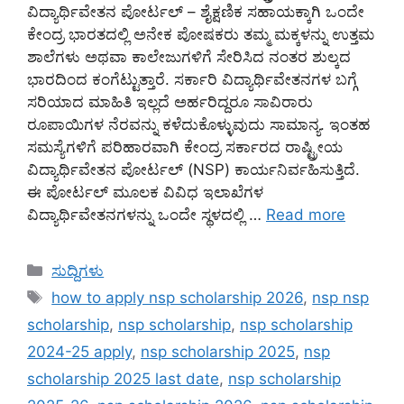
ವಿದ್ಯಾರ್ಥಿವೇತನ ಪೋರ್ಟಲ್ – ಶೈಕ್ಷಣಿಕ ಸಹಾಯಕ್ಕಾಗಿ ಒಂದೇ
ಕೇಂದ್ರ ಭಾರತದಲ್ಲಿ ಅನೇಕ ಪೋಷಕರು ತಮ್ಮ ಮಕ್ಕಳನ್ನು ಉತ್ತಮ
ಶಾಲೆಗಳು ಅಥವಾ ಕಾಲೇಜುಗಳಿಗೆ ಸೇರಿಸಿದ ನಂತರ ಶುಲ್ಕದ
ಭಾರದಿಂದ ಕಂಗೆಟ್ಟುತ್ತಾರೆ. ಸರ್ಕಾರಿ ವಿದ್ಯಾರ್ಥಿವೇತನಗಳ ಬಗ್ಗೆ
ಸರಿಯಾದ ಮಾಹಿತಿ ಇಲ್ಲದೆ ಅರ್ಹರಿದ್ದರೂ ಸಾವಿರಾರು
ರೂಪಾಯಿಗಳ ನೆರವನ್ನು ಕಳೆದುಕೊಳ್ಳುವುದು ಸಾಮಾನ್ಯ. ಇಂತಹ
ಸಮಸ್ಯೆಗಳಿಗೆ ಪರಿಹಾರವಾಗಿ ಕೇಂದ್ರ ಸರ್ಕಾರದ ರಾಷ್ಟ್ರೀಯ
ವಿದ್ಯಾರ್ಥಿವೇತನ ಪೋರ್ಟಲ್ (NSP) ಕಾರ್ಯನಿರ್ವಹಿಸುತ್ತಿದೆ.
ಈ ಪೋರ್ಟಲ್ ಮೂಲಕ ವಿವಿಧ ಇಲಾಖೆಗಳ
ವಿದ್ಯಾರ್ಥಿವೇತನಗಳನ್ನು ಒಂದೇ ಸ್ಥಳದಲ್ಲಿ …
Read more
Categories
ಸುದ್ದಿಗಳು
Tags
how to apply nsp scholarship 2026
,
nsp nsp
scholarship
,
nsp scholarship
,
nsp scholarship
2024-25 apply
,
nsp scholarship 2025
,
nsp
scholarship 2025 last date
,
nsp scholarship