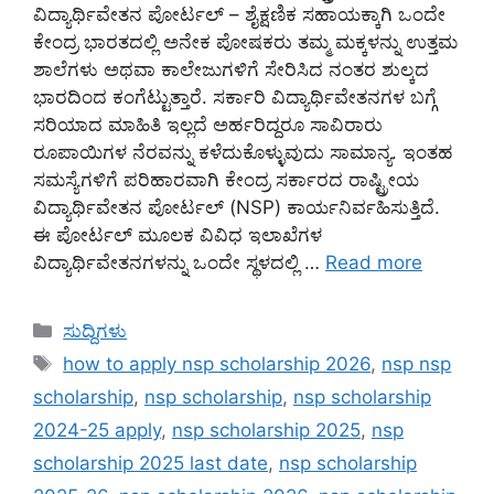
ವಿದ್ಯಾರ್ಥಿವೇತನ ಪೋರ್ಟಲ್ – ಶೈಕ್ಷಣಿಕ ಸಹಾಯಕ್ಕಾಗಿ ಒಂದೇ
ಕೇಂದ್ರ ಭಾರತದಲ್ಲಿ ಅನೇಕ ಪೋಷಕರು ತಮ್ಮ ಮಕ್ಕಳನ್ನು ಉತ್ತಮ
ಶಾಲೆಗಳು ಅಥವಾ ಕಾಲೇಜುಗಳಿಗೆ ಸೇರಿಸಿದ ನಂತರ ಶುಲ್ಕದ
ಭಾರದಿಂದ ಕಂಗೆಟ್ಟುತ್ತಾರೆ. ಸರ್ಕಾರಿ ವಿದ್ಯಾರ್ಥಿವೇತನಗಳ ಬಗ್ಗೆ
ಸರಿಯಾದ ಮಾಹಿತಿ ಇಲ್ಲದೆ ಅರ್ಹರಿದ್ದರೂ ಸಾವಿರಾರು
ರೂಪಾಯಿಗಳ ನೆರವನ್ನು ಕಳೆದುಕೊಳ್ಳುವುದು ಸಾಮಾನ್ಯ. ಇಂತಹ
ಸಮಸ್ಯೆಗಳಿಗೆ ಪರಿಹಾರವಾಗಿ ಕೇಂದ್ರ ಸರ್ಕಾರದ ರಾಷ್ಟ್ರೀಯ
ವಿದ್ಯಾರ್ಥಿವೇತನ ಪೋರ್ಟಲ್ (NSP) ಕಾರ್ಯನಿರ್ವಹಿಸುತ್ತಿದೆ.
ಈ ಪೋರ್ಟಲ್ ಮೂಲಕ ವಿವಿಧ ಇಲಾಖೆಗಳ
ವಿದ್ಯಾರ್ಥಿವೇತನಗಳನ್ನು ಒಂದೇ ಸ್ಥಳದಲ್ಲಿ …
Read more
Categories
ಸುದ್ದಿಗಳು
Tags
how to apply nsp scholarship 2026
,
nsp nsp
scholarship
,
nsp scholarship
,
nsp scholarship
2024-25 apply
,
nsp scholarship 2025
,
nsp
scholarship 2025 last date
,
nsp scholarship