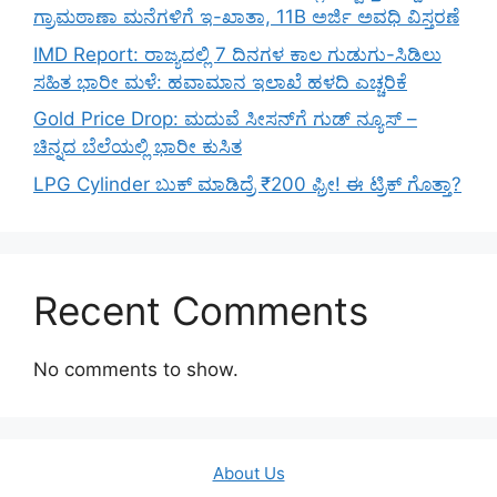
ಗ್ರಾಮಠಾಣಾ ಮನೆಗಳಿಗೆ ಇ-ಖಾತಾ, 11B ಅರ್ಜಿ ಅವಧಿ ವಿಸ್ತರಣೆ
IMD Report: ರಾಜ್ಯದಲ್ಲಿ 7 ದಿನಗಳ ಕಾಲ ಗುಡುಗು-ಸಿಡಿಲು
ಸಹಿತ ಭಾರೀ ಮಳೆ: ಹವಾಮಾನ ಇಲಾಖೆ ಹಳದಿ ಎಚ್ಚರಿಕೆ
Gold Price Drop: ಮದುವೆ ಸೀಸನ್‌ಗೆ ಗುಡ್ ನ್ಯೂಸ್ –
ಚಿನ್ನದ ಬೆಲೆಯಲ್ಲಿ ಭಾರೀ ಕುಸಿತ
LPG Cylinder ಬುಕ್ ಮಾಡಿದ್ರೆ ₹200 ಫ್ರೀ! ಈ ಟ್ರಿಕ್ ಗೊತ್ತಾ?
Recent Comments
No comments to show.
About Us