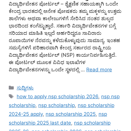
ವಿದ್ಯಾರ್ಥಿವೇತನ ಪೋರ್ಟಲ್ – ಶೈಕ್ಷಣಿಕ ಸಹಾಯಕ್ಕಾಗಿ ಒಂದೇ
ಕೇಂದ್ರ ಭಾರತದಲ್ಲಿ ಅನೇಕ ಪೋಷಕರು ತಮ್ಮ ಮಕ್ಕಳನ್ನು ಉತ್ತಮ
ಶಾಲೆಗಳು ಅಥವಾ ಕಾಲೇಜುಗಳಿಗೆ ಸೇರಿಸಿದ ನಂತರ ಶುಲ್ಕದ
ಭಾರದಿಂದ ಕಂಗೆಟ್ಟುತ್ತಾರೆ. ಸರ್ಕಾರಿ ವಿದ್ಯಾರ್ಥಿವೇತನಗಳ ಬಗ್ಗೆ
ಸರಿಯಾದ ಮಾಹಿತಿ ಇಲ್ಲದೆ ಅರ್ಹರಿದ್ದರೂ ಸಾವಿರಾರು
ರೂಪಾಯಿಗಳ ನೆರವನ್ನು ಕಳೆದುಕೊಳ್ಳುವುದು ಸಾಮಾನ್ಯ. ಇಂತಹ
ಸಮಸ್ಯೆಗಳಿಗೆ ಪರಿಹಾರವಾಗಿ ಕೇಂದ್ರ ಸರ್ಕಾರದ ರಾಷ್ಟ್ರೀಯ
ವಿದ್ಯಾರ್ಥಿವೇತನ ಪೋರ್ಟಲ್ (NSP) ಕಾರ್ಯನಿರ್ವಹಿಸುತ್ತಿದೆ.
ಈ ಪೋರ್ಟಲ್ ಮೂಲಕ ವಿವಿಧ ಇಲಾಖೆಗಳ
ವಿದ್ಯಾರ್ಥಿವೇತನಗಳನ್ನು ಒಂದೇ ಸ್ಥಳದಲ್ಲಿ …
Read more
Categories
ಸುದ್ದಿಗಳು
Tags
how to apply nsp scholarship 2026
,
nsp nsp
scholarship
,
nsp scholarship
,
nsp scholarship
2024-25 apply
,
nsp scholarship 2025
,
nsp
scholarship 2025 last date
,
nsp scholarship