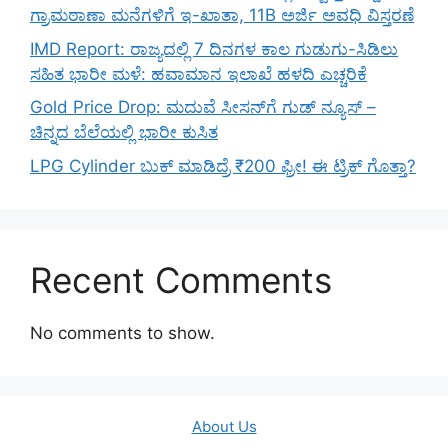
ಗ್ರಾಮಠಾಣಾ ಮನೆಗಳಿಗೆ ಇ-ಖಾತಾ, 11B ಅರ್ಜಿ ಅವಧಿ ವಿಸ್ತರಣೆ
IMD Report: ರಾಜ್ಯದಲ್ಲಿ 7 ದಿನಗಳ ಕಾಲ ಗುಡುಗು-ಸಿಡಿಲು
ಸಹಿತ ಭಾರೀ ಮಳೆ: ಹವಾಮಾನ ಇಲಾಖೆ ಹಳದಿ ಎಚ್ಚರಿಕೆ
Gold Price Drop: ಮದುವೆ ಸೀಸನ್‌ಗೆ ಗುಡ್ ನ್ಯೂಸ್ –
ಚಿನ್ನದ ಬೆಲೆಯಲ್ಲಿ ಭಾರೀ ಕುಸಿತ
LPG Cylinder ಬುಕ್ ಮಾಡಿದ್ರೆ ₹200 ಫ್ರೀ! ಈ ಟ್ರಿಕ್ ಗೊತ್ತಾ?
Recent Comments
No comments to show.
About Us