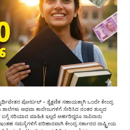
ಯಾರ್ಥಿವೇತನ ಪೋರ್ಟಲ್ – ಶೈಕ್ಷಣಿಕ ಸಹಾಯಕ್ಕಾಗಿ ಒಂದೇ ಕೇಂದ್ರ
ಮ ಶಾಲೆಗಳು ಅಥವಾ ಕಾಲೇಜುಗಳಿಗೆ ಸೇರಿಸಿದ ನಂತರ ಶುಲ್ಕದ
ಗಳ ಬಗ್ಗೆ ಸರಿಯಾದ ಮಾಹಿತಿ ಇಲ್ಲದೆ ಅರ್ಹರಿದ್ದರೂ ಸಾವಿರಾರು
ಇಂತಹ ಸಮಸ್ಯೆಗಳಿಗೆ ಪರಿಹಾರವಾಗಿ ಕೇಂದ್ರ ಸರ್ಕಾರದ ರಾಷ್ಟ್ರೀಯ