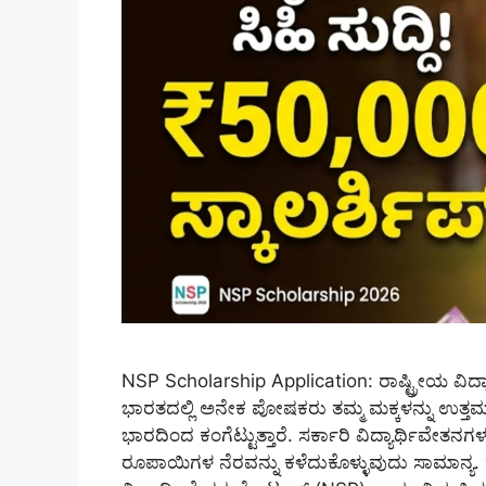
NSP Scholarship Application: ರಾಷ್ಟ್ರೀಯ ವಿದ್
ಭಾರತದಲ್ಲಿ ಅನೇಕ ಪೋಷಕರು ತಮ್ಮ ಮಕ್ಕಳನ್ನು ಉತ್ತ
ಭಾರದಿಂದ ಕಂಗೆಟ್ಟುತ್ತಾರೆ. ಸರ್ಕಾರಿ ವಿದ್ಯಾರ್ಥಿವೇತನ
ರೂಪಾಯಿಗಳ ನೆರವನ್ನು ಕಳೆದುಕೊಳ್ಳುವುದು ಸಾಮಾನ್ಯ. 