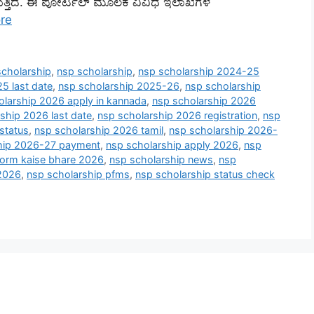
ಸುತ್ತಿದೆ. ಈ ಪೋರ್ಟಲ್ ಮೂಲಕ ವಿವಿಧ ಇಲಾಖೆಗಳ
re
scholarship
,
nsp scholarship
,
nsp scholarship 2024-25
5 last date
,
nsp scholarship 2025-26
,
nsp scholarship
olarship 2026 apply in kannada
,
nsp scholarship 2026
ship 2026 last date
,
nsp scholarship 2026 registration
,
nsp
status
,
nsp scholarship 2026 tamil
,
nsp scholarship 2026-
hip 2026-27 payment
,
nsp scholarship apply 2026
,
nsp
form kaise bhare 2026
,
nsp scholarship news
,
nsp
 2026
,
nsp scholarship pfms
,
nsp scholarship status check