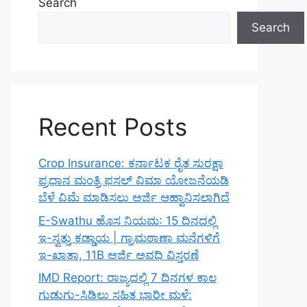
Search
Search
Recent Posts
Crop Insurance: ಕರ್ನಾಟಕ ರೈತ ಸುರಕ್ಷಾ
ಪ್ರಧಾನ ಮಂತ್ರಿ ಫಸಲ್ ವಿಮಾ ಯೋಜನೆಯಡಿ
ಬೆಳೆ ವಿಮೆ ಮಾಡಿಸಲು ಅರ್ಜಿ ಆಹ್ವಾನಿಸಲಾಗಿದೆ
E-Swathu ಹೊಸ ನಿಯಮ: 15 ದಿನದಲ್ಲಿ
ಇ-ಸ್ವತ್ತು ಕಡ್ಡಾಯ | ಗ್ರಾಮಠಾಣಾ ಮನೆಗಳಿಗೆ
ಇ-ಖಾತಾ, 11B ಅರ್ಜಿ ಅವಧಿ ವಿಸ್ತರಣೆ
IMD Report: ರಾಜ್ಯದಲ್ಲಿ 7 ದಿನಗಳ ಕಾಲ
ಗುಡುಗು-ಸಿಡಿಲು ಸಹಿತ ಭಾರೀ ಮಳೆ: