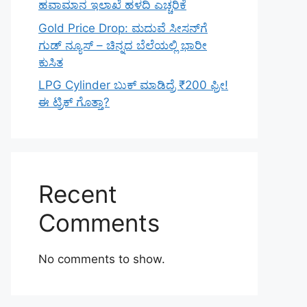
ಹವಾಮಾನ ಇಲಾಖೆ ಹಳದಿ ಎಚ್ಚರಿಕೆ
Gold Price Drop: ಮದುವೆ ಸೀಸನ್‌ಗೆ
ಗುಡ್ ನ್ಯೂಸ್ – ಚಿನ್ನದ ಬೆಲೆಯಲ್ಲಿ ಭಾರೀ
ಕುಸಿತ
LPG Cylinder ಬುಕ್ ಮಾಡಿದ್ರೆ ₹200 ಫ್ರೀ!
ಈ ಟ್ರಿಕ್ ಗೊತ್ತಾ?
Recent
Comments
No comments to show.