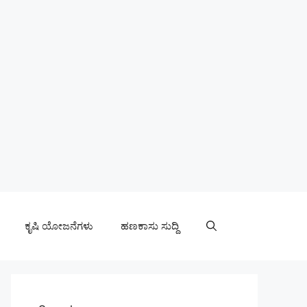
ಕೃಷಿ ಯೋಜನೆಗಳು
ಹಣಕಾಸು ಸುದ್ದಿ