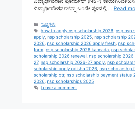
ವಿದ್ಯಾರ್ಥಿವೇತನ ಪೋರ್ಟಲ್ (NSP) ಕಾರ್ಯನಿರ್ವಹಿ
ವಿದ್ಯಾರ್ಥಿವೇತನಗಳನ್ನು ಒಂದೇ ಸ್ಥಳದಲ್ಲಿ …
Read mo
Categories
ಸುದ್ದಿಗಳು
Tags
how to apply nsp scholarship 2026
,
nsp nsp 
apply
,
nsp scholarship 2025
,
nsp scholarship 202
2026
,
nsp scholarship 2026 apply fresh
,
nsp sch
form
,
nsp scholarship 2026 kannada
,
nsp scholar
scholarship 2026 renewal
,
nsp scholarship 2026 
27
,
nsp scholarship 2026-27 apply
,
nsp scholars
scholarship apply odisha 2026
,
nsp scholarship 
scholarship otr
,
nsp scholarship payment status
2026
,
nsp scholarships 2025
Leave a comment